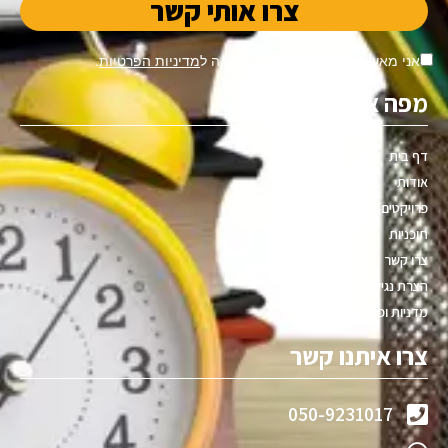
צרו אותי קשר
אני מאשר/ת שקראתי ואני מסכים/ה ל
מדיניות הפרטיות
.
מפה אתר
דף בית
אודות
פרויקטים
תוכניות
צרו קשר
הצרת נגישות
מדניות ופרטיות
צרו איתנו קשר
050-9231017